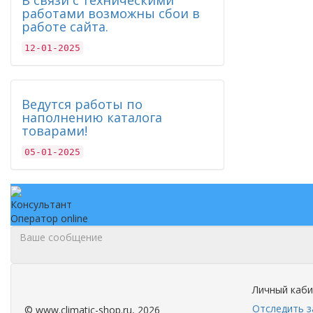
В связи с техническими
работами возможны сбои в
работе сайта.
12-01-2025
Ведутся работы по
наполнению каталога
товарами!
05-01-2025
Консультант
Оператор online
.
.
Личный каб
Отследить з
©
www.climatic-shop.ru
, 2026