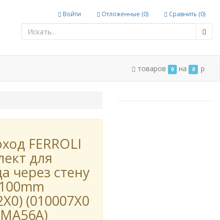
Войти
Отложенные (
0
)
Сравнить (
0
)
товаров
на
p
0
0
ход FERROLI
лект для
а через стену
/100mm
2X0) (010007X0
MA56A)