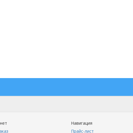
инет
Навигация
аказ
Прайс-лист