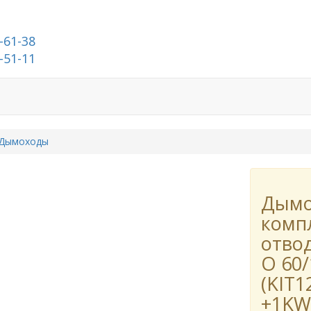
-61-38
-51-11
О компании
Дымоходы
Дымо
комп
отвод
О 60
(KIT1
+1KW