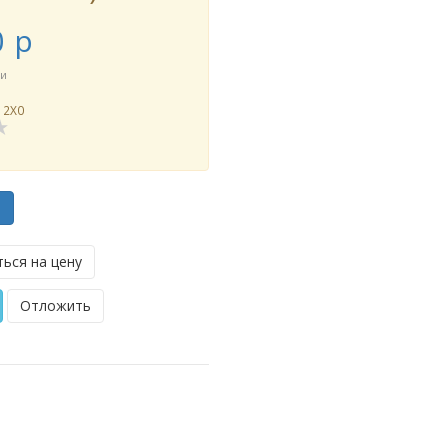
0
p
ии
12X0
ь
ься на цену
Отложить