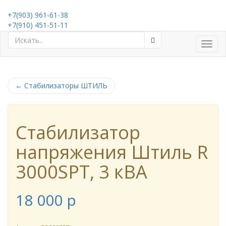
+7(903) 961-61-38
+7(910) 451-51-11
Toggl
navig
←
Стабилизаторы ШТИЛЬ
Стабилизатор
напряжения Штиль R
3000SPT, 3 кВА
18 000
p